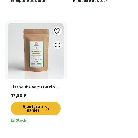
En rupture de stock
En rupture de stock
Tisane thé vert CBD Bio
bien-être Détox 35g
12,50
€
Ajouter au
panier
En Stock