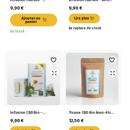
Menthe Douce
Stress
9,90
€
9,90
€
Ajouter au
Lire plus
panier
En rupture de stock
En Stock
Infusion CBD Bio –
Tisane CBD Bio bien-être
Relaxation
Cool & Relax 35g
9,90
€
12,50
€