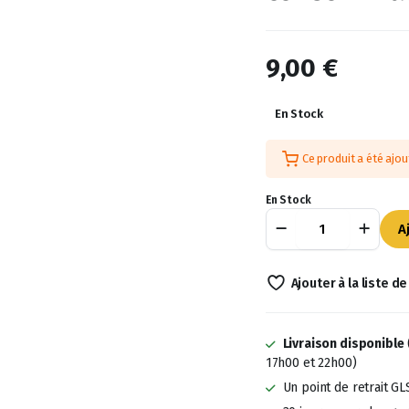
9,00
€
En Stock
Ce produit a été ajo
En Stock
L’Amnesia
A
US
Revuelto
30%
Ajouter à la liste d
(produit
puissant)
est
l’une
Livraison disponible
de
17h00 et 22h00)
nos
Un point de retrait GL
variétés
dans