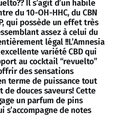
elto?? Il s’agit d’un habile
ntre du 10-OH-HHC, du CBN
, qui possède un effet très
essemblant assez à celui du
entièrement légal !!L’Amnesia
 excellente variété CBD qui
port au cocktail “revuelto”
offrir des sensations
en terme de puissance tout
nt de douces saveurs! Cette
gage un parfum de pins
ui s’accompagne de notes