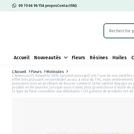
09 70 66 96 15
A propos
Contact
FAQ
Accueil
Nouveautés
Fleurs
Résines
Huiles
L'Accueil
Fleurs
Molécules
L’Amnesia US Revuelto 30% (produit puissant) est l’une de nos variétés
effet très puissant ressemblant assez à celui du THC, mais entièrement l
puissance tout en profitant de douces saveurs! Cette variété dégage un 
produit en fin journée, lorsque vous n’avez plus grand chose d’autre d
le type de fleur conseillée aux débutants ! Cet gamme de produits est d