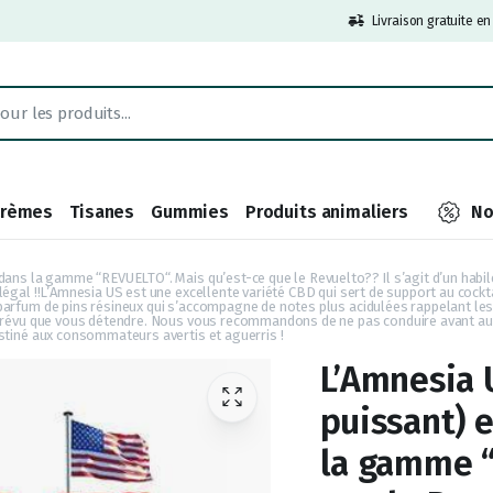
Livraison gratuite e
Crèmes
Tisanes
Gummies
Produits animaliers
No
 dans la gamme “REVUELTO“. Mais qu’est-ce que le Revuelto?? Il s’agit d’un ha
égal !!L’Amnesia US est une excellente variété CBD qui sert de support au cockt
parfum de pins résineux qui s’accompagne de notes plus acidulées rappelant les 
e prévu que vous détendre. Nous vous recommandons de ne pas conduire avant au 
estiné aux consommateurs avertis et aguerris !
L’Amnesia 
puissant) e
la gamme “