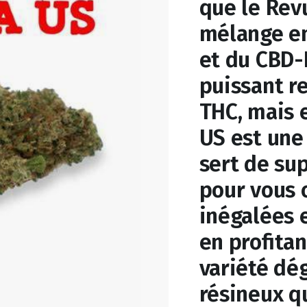
que le Revu
mélange e
et du CBD-P
puissant r
THC, mais 
US est une
sert de sup
pour vous 
inégalées 
en profita
variété dé
résineux q