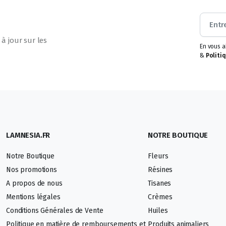
Cette
variété
dégage
un
à jour sur les
parfum
En vous 
de
&
Politiq
pins
résineux
qui
s’accompagne
de
notes
plus
acidulées
LAMNESIA.FR
NOTRE BOUTIQUE
rappelant
les
agrumes.A
Notre Boutique
Fleurs
cause
Nos promotions
Résines
de
A propos de nous
Tisanes
son
effet
Mentions légales
Crèmes
puissant
Conditions Générales de Vente
Huiles
on
vous
Politique en matière de remboursements et
Produits animaliers