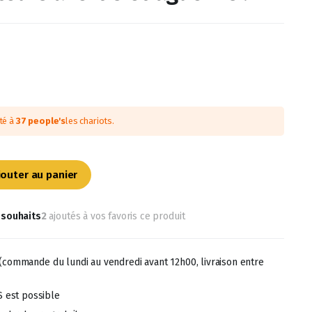
uté à
37 people's
les chariots.
jouter au panier
e souhaits
2
ajoutés à vos favoris ce produit
(commande du lundi au vendredi avant 12h00, livraison entre
S est possible