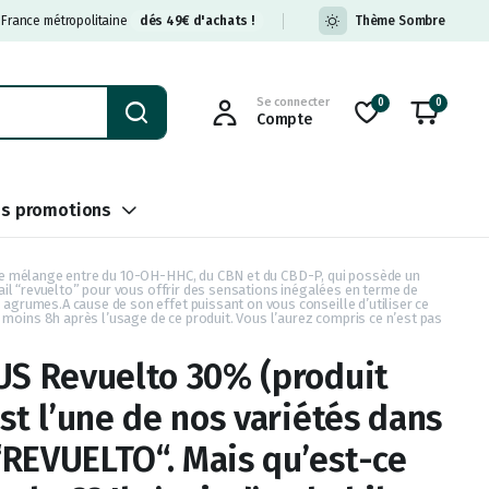
n France métropolitaine
dés 49€ d'achats !
Thème Sombre
Se connecter
0
0
Compte
s promotions
bile mélange entre du 10-OH-HHC, du CBN et du CBD-P, qui possède un
ail “revuelto” pour vous offrir des sensations inégalées en terme de
agrumes.A cause de son effet puissant on vous conseille d’utiliser ce
moins 8h après l’usage de ce produit. Vous l’aurez compris ce n’est pas
US Revuelto 30% (produit
st l’une de nos variétés dans
REVUELTO“. Mais qu’est-ce