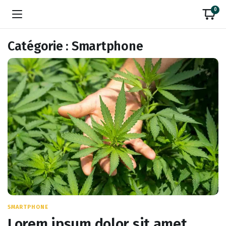
0
Catégorie :
Smartphone
SMARTPHONE
Lorem ipsum dolor sit amet,