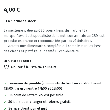
4,00
€
En rupture de stock
La meilleure pâtée au CBD pour chiens du marché ! La
marque Pawell est spécialisée de la nutrition animale au CBD, est
produite en France et recommandée par les vétérinaires.
– Garantis une alimentation complète qui comble tous les besoins
des chiens et protège leur santé Bucco-dentaire
– Permet une grande hydratation et protège donc les chiens des
En rupture de stock
maladies rénales ou urinaires
– Enfin, pour le côté appétissant ! Les chiens sont très attirés par
Ajouter à la liste de souhaits
les odeurs des pâtées car plus présentes que dans les
croquettes…
De la viande de bœuf (65%), un bouillon d’eau enrichie
Livraison disponible
(commande du lundi au vendredi avant
en minéraux (29.8%) et de l’huile de chanvre (0.2%) et
12h00, livraison entre 17h00 et 22h00)
des légumes – Carotte & courgette, patate douce & betterave
Un point de retrait GLS est possible
(5%) . C’est tout. Et c’est bien suffisant !
30 jours pour changer et retours gratuits
Service client jour et nuit