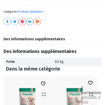
Catégorie:
Produits animaliers
Des informations supplémentaires
Des informations supplémentaires
Poids
0,5 kg
Dans la même catégorie
1
personne
ajoutés à
vos