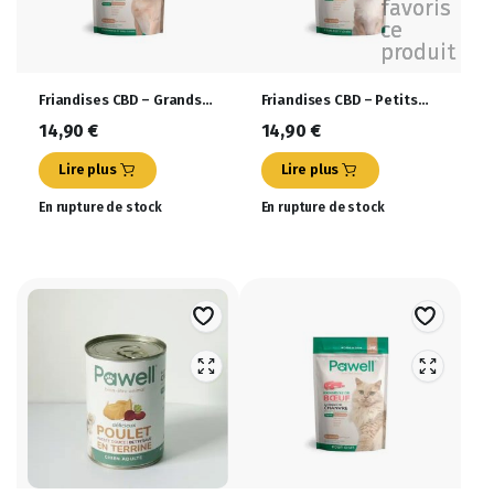
favoris
ce
produit
Friandises CBD – Grands
Friandises CBD – Petits
Chiens – PAWELL – 100g –
Chiens – PAWELL – 100g –
14,90
€
14,90
€
Goût Boeuf
Goût Boeuf
Lire plus
Lire plus
En rupture de stock
En rupture de stock